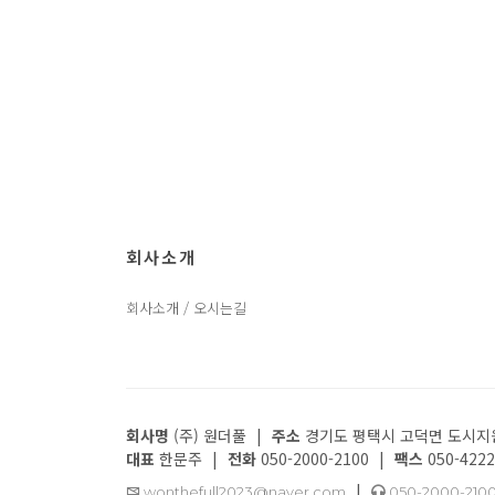
회사소개
회사소개 / 오시는길
회사명
(주) 원더풀
|
주소
경기도 평택시 고덕면 도시지원1
대표
한문주
|
전화
050-2000-2100
|
팩스
050-4222
|
wonthefull2023@naver.com
050-2000-210